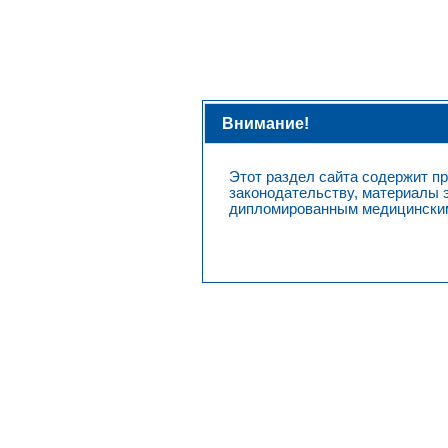
}
Главная
О компании
Новости
Продукция
Ответс
Внимание!
Главная
Продукция
Рецептурные препараты
Этот раздел сайта содержит 
законодательству, материалы 
дипломированным медицинским
ДЕКСДОР