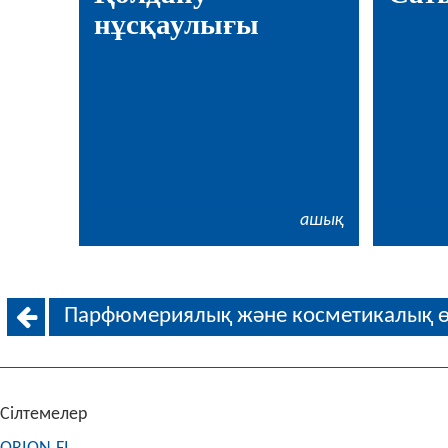
нұсқаулығы
ашық
Парфюмериялық және косметикалық өн
Сілтемелер