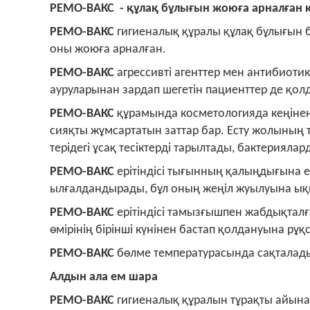
РЕМО-ВАКС - құлақ бұлығын жоюға арналған 
РЕМО-ВАКС
гигиеналық құралы құлақ бұлығын 
оны жоюға арналған.
РЕМО-ВАКС
агрессивті агенттер мен антибиоти
ауруларынан зардап шегетін пациенттер де қо
РЕМО-ВАКС
құрамында косметологияда кеңінен
сияқты жұмсартатын заттар бар. Есту жолының т
терідегі ұсақ тесіктерді тарылтады, бактерияла
РЕМО-ВАКС
ерітіндісі тығынның қалыңдығына е
ылғалдандырады, бұл оның жеңіл жуылуына ықп
РЕМО-ВАКС
ерітіндісі тамызғышпен жабдықтал
өмірінің бірінші күнінен бастап қолдануына рұқ
РЕМО-ВАКС
бөлме температурасында сақталад
Алдын ала ем шара
РЕМО-ВАКС
гигиеналық құралын тұрақты айына