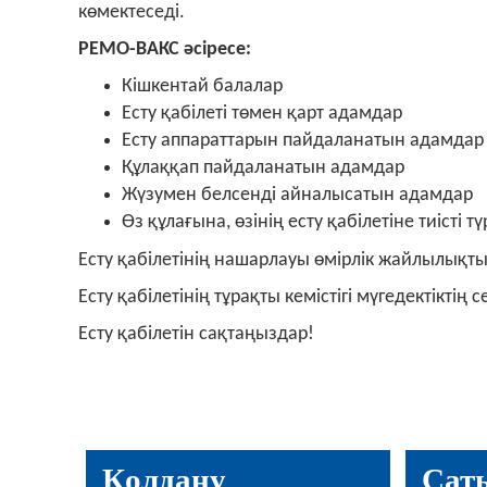
көмектеседі.
РЕМО-ВАКС әсіресе:
Кішкентай балалар
Есту қабілеті төмен қарт адамдар
Есту аппараттарын пайдаланатын адамдар
Құлаққап пайдаланатын адамдар
Жүзумен белсенді айналысатын адамдар
Өз құлағына, өзінің есту қабілетіне тиіст
Есту қабілетінің нашарлауы өмірлік жайлылықт
Есту қабілетінің тұрақты кемістігі мүгедектіктің
Есту қабілетін сақтаңыздар!
Қолдану
Сат