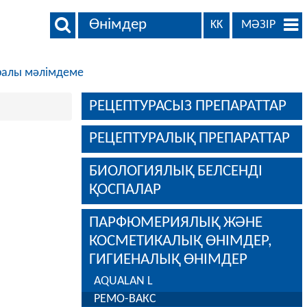
Өнімдер
KK
МӘЗІР
ралы мәлімдеме
РЕЦЕПТУРАСЫЗ ПРЕПАРАТТАР
РЕЦЕПТУРАЛЫҚ ПРЕПАРАТТАР
БИОЛОГИЯЛЫҚ БЕЛСЕНДІ
ҚОСПАЛАР
ПАРФЮМЕРИЯЛЫҚ ЖӘНЕ
КОСМЕТИКАЛЫҚ ӨНІМДЕР,
ГИГИЕНАЛЫҚ ӨНІМДЕР
AQUALAN L
РЕМО-ВАКС