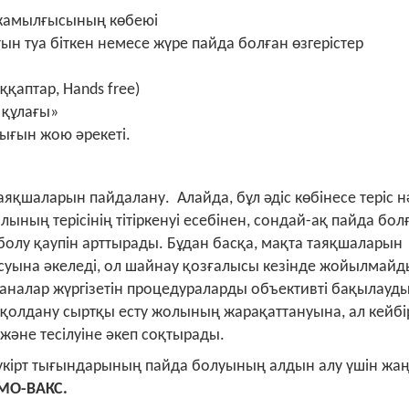
 жамылғысының көбеюі
н туа біткен немесе жүре пайда болған өзгерістер
қаптар, Hands free)
 құлағы»
ығын жою әрекеті.
таяқшаларын пайдалану. Алайда, бұл әдіс көбінесе теріс 
ының терісінің тітіркенуі есебінен, сондай-ақ пайда бол
олу қаупін арттырады. Бұдан басқа, мақта таяқшаларын
суына әкеледі, ол шайнау қозғалысы кезінде жойылмайд
аналар жүргізетін процедураларды объективті бақылауд
н қолдану сыртқы есту жолының жарақаттануына, ал кейбі
әне тесілуіне әкеп соқтырады.
үкірт тығындарының пайда болуының алдын алу үшін жа
МО-ВАКС.