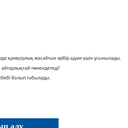
і түрде қамқорлық жасайтын әрбір адам үшін ұсынылады.
ы айтарлықтай төмендетеді!
 себебі болып табылады.
ып алу