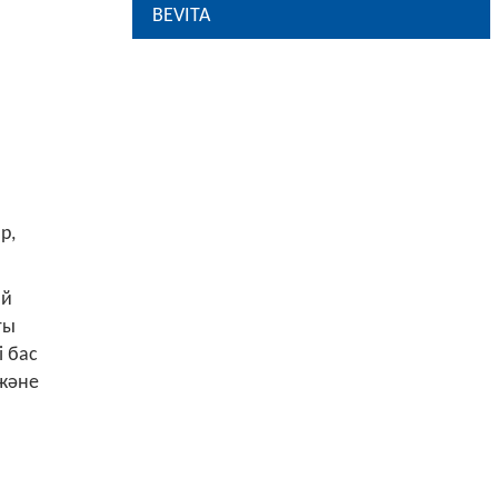
BEVITA
р,
ай
ғы
і бас
 және