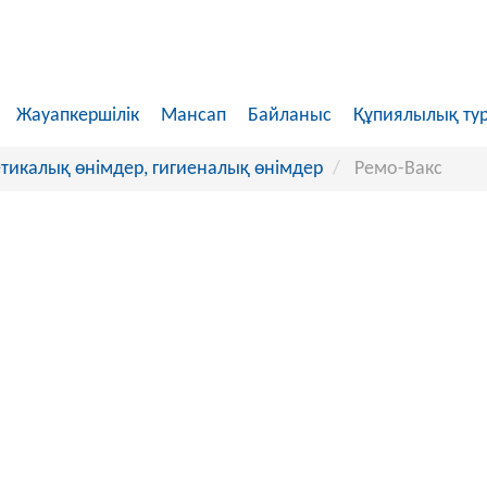
Жауапкершілік
Мансап
Байланыс
Құпиялылық ту
икалық өнімдер, гигиеналық өнімдер
Ремо-Вакс