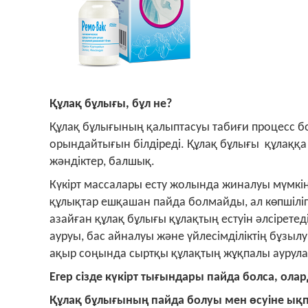
Құлақ бұлығы, бұл не?
Құлақ бұлығының қалыптасуы табиғи процесс б
орындайтығын білдіреді. Құлақ бұлығы құлаққа 
жәндіктер, балшық.
Күкірт массалары есту жолында жиналуы мүмкін
құлықтар ешқашан пайда болмайды, ал көпшіліг
азайған құлақ бұлығы құлақтың естуін әлсіретеді
ауруы, бас айналуы және үйлесімділіктің бұзыл
ақыр соңында сыртқы құлақтың жұқпалы аурула
Егер сізде күкірт тығындары пайда болса, ола
Құлақ бұлығының пайда болуы мен өсуіне ықпа