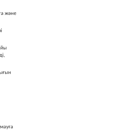
ға және
і
айы
і,
лығын
рмауға