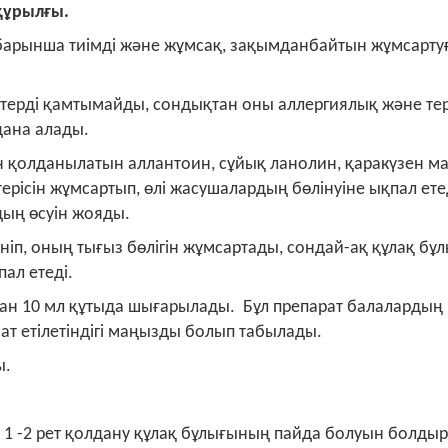
құрылғы.
барынша тиімді және жұмсақ, зақымданбайтын жұмсарту
ктерді қамтымайды, сондықтан оны аллергиялық және тер
лдана алады.
 қолданылатын аллантоин, сұйық ланолин, қаракүзен м
ерісін жұмсартып, өлі жасушалардың бөлінуіне ықпал етед
рдың өсуін жояды.
ніп, оның тығыз бөлігін жұмсартады, сондай-ақ құлақ бұ
ал етеді.
ған 10 мл құтыда шығарылады. Бұл препарат балалардың
сат етілетіндігі маңызды болып табылады.
ы.
 1 -2 рет қолдану құлақ бұлығының пайда болуын болды