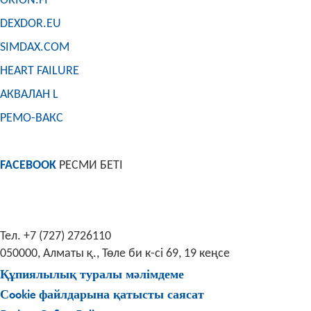
ORION.FI
DEXDOR.EU
SIMDAX.COM
HEART FAILURE
АКВАЛАН L
РЕМО-ВАКС
FACEBOOK
РЕСМИ БЕТІ
Тел. +7 (727) 2726110
050000, Алматы қ., Төле би к-сі 69, 19 кеңсе
Құпиялылық туралы мәлімдеме
Сookie файлдарына қатысты саясат