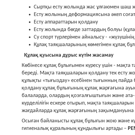
Сыртқы есту жолында жас ұлғаюмен шаш
Есту жолының деформациясына әкеп соғаты
Есту аппараттарын қолдану
Есту жолында бөгде заттардың болуы (құлақ
Су спорт түрлерімен айналысу - «жүзушінің
Құлақ таяқшаларының көмегімен құлақ бұл
Құлақ қуысына дұрыс күтім жасамау
Көбінесе құлақ бұлығымен күресу үшін - мақта 
береді. Мақта таяқшаларын қолдану тек есту жол
құлықты «тығыздау» есебінен тығынның пайда б
қолдану құлақ бұлығының құлақ жарғағына ауы
балаларда, олардың қозғалғыштығын және ата-
күрделілігін ескере отырып, мақта таяқшалары
жағдайларда құлақ жарғағының зақымдануына ж
Осыған байланысты құлақ бұлығын жою және к
гигиеналық құралының құндылығы артады –
РЕ