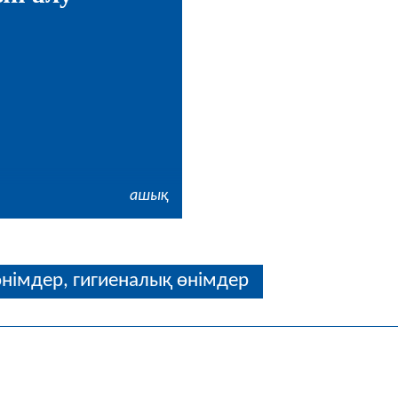
ашық
імдер, гигиеналық өнімдер