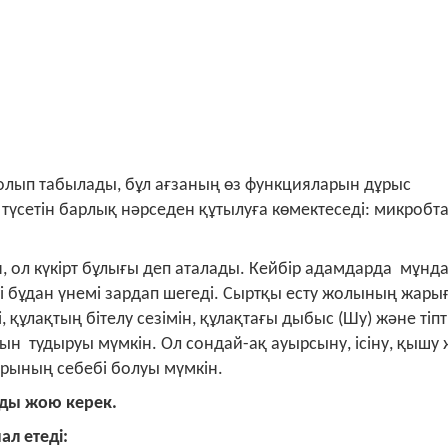
олып табылады, бұл ағзаның өз функцияларын дұрыс
түсетін барлық нәрседен құтылуға көмектеседі: микробта
, ол күкірт бұлығы деп аталады. Кейбір адамдарда мұнд
і бұдан үнемі зардап шегеді. Сыртқы есту жолының жары
, құлақтың бітелу сезімін, құлақтағы дыбыс (Шу) және тіпт
уын тудыруы мүмкін. Ол сондай-ақ ауырсыну, ісіну, қышу
рының себебі болуы мүмкін.
рды жою керек.
л етеді: