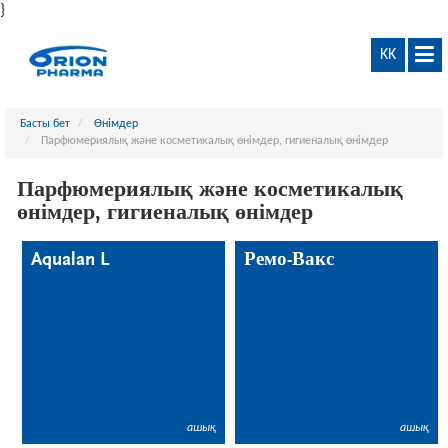
}
KK
Басты бет
Өнімдер
Парфюмериялық және косметикалық өнімдер, гигиеналық өнімдер
Парфюмериялық және косметикалық
өнімдер, гигиеналық өнімдер
Aqualan L
Ремо-Вакс
ашық
ашық