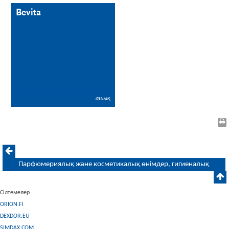
Bevita
ашық
Парфюмериялық және косметикалық өнімдер, гигиеналық
өнімдер
Сілтемелер
ORION.FI
DEXDOR.EU
SIMDAX.COM